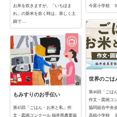
お米を炊きますが、「いちほま
今富小学校 
れ」の新米を炊く時は、恭しく土
鍋で …
世界のごは
第46回「ごは
もみすりのお手伝い
作文・図画コン
第45回「ごはん・お米と私」作
協同組合中央会
文・図画コンクール 福井県農業協
高椋小学校 