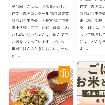
第45回「ごはん・お米をわたし」
作文・図画コン
作文・図画コンクール 福井県農業
協同組合中央会
協同組合中央会 会長賞 福井市文
細呂木小学
殊小学校 二年 川端 愛奈 わ
諒 ぼくは、
たしのおじいちゃんは、田んぼで
ついて勉強し
お米をつくっています。だから、
には、どんな
毎日ごはんのときにおじいちゃん
よ …
が …