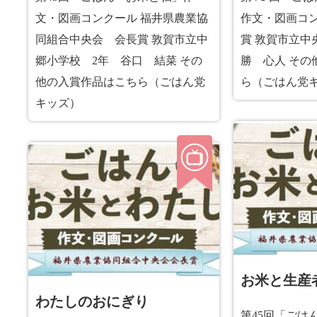
文・図画コンクール 福井県農業協
作文・図画コン
同組合中央会 会長賞 敦賀市立中
賞 敦賀市立中
郷小学校 2年 谷口 結菜 その
勝 心人 その
他の入賞作品はこちら（ごはん党
ら（ごはん党
キッズ）
お米と生産
わたしのおにぎり
第45回「ごは