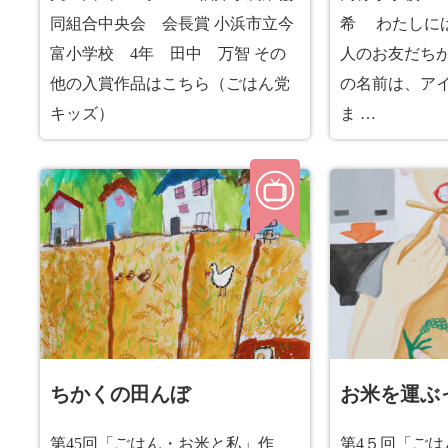
同組合中央会 会長賞 小浜市立今
希 わたしに
富小学校 4年 田中 万智 その
人のお友だち
他の入賞作品はこちら（ごはん党
の名前は、ア
キッズ）
ま …
ちかくの田んぼ
お米を運ぶ
第45回「ごはん・お米と私」作
第4５回「ご