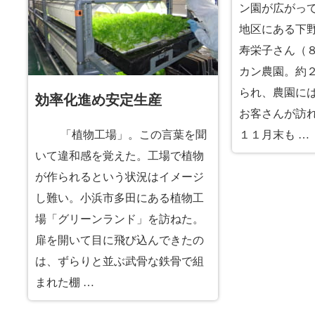
ン園が広がっ
地区にある下
寿栄子さん（
カン農園。約
られ、農園に
効率化進め安定生産
お客さんが訪
「植物工場」。この言葉を聞
１１月末も …
いて違和感を覚えた。工場で植物
が作られるという状況はイメージ
し難い。小浜市多田にある植物工
場「グリーンランド」を訪ねた。
扉を開いて目に飛び込んできたの
は、ずらりと並ぶ武骨な鉄骨で組
まれた棚 …