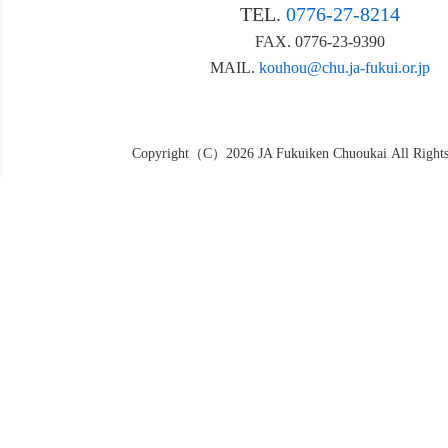
TEL.
0776-27-8214
FAX. 0776-23-9390
MAIL.
kouhou@chu.ja-fukui.or.jp
Copyright（C）2026 JA Fukuiken Chuoukai All Rights