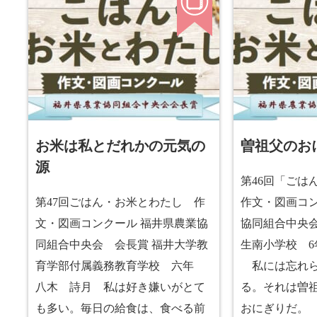
お米は私とだれかの元気の
曽祖父のお
源
第46回「ごは
第47回ごはん・お米とわたし 作
作文・図画コン
文・図画コンクール 福井県農業協
協同組合中央会
同組合中央会 会長賞 福井大学教
生南小学校 
育学部付属義務教育学校 六年
私には忘れら
八木 詩月 私は好き嫌いがとて
る。それは曽
も多い。毎日の給食は、食べる前
おにぎりだ。