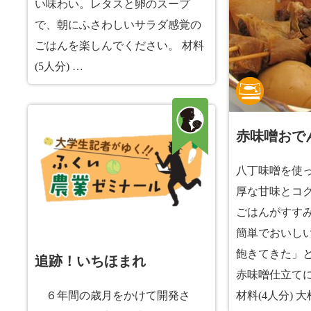
い味わい。レタスと卵のスープ
で、朝にふさわしいサラダ感覚の
ごはんを楽しんでください。 材料
(5人分) …
赤味噌おで
八丁味噌を使
厚な甘味とコ
ごはんがすす
簡単でおいし
飽きてきた」
追跡！いちほまれ
赤味噌仕立て
６年間の歳月をかけて開発さ
材料(4人分) 大