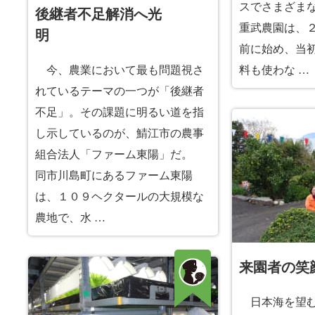
スでさまざま
後継者不足解消へ光
重武農園は、
明
前に始め、当
今、農業において最も問題視さ
料も使わな …
れているテーマの一つが「後継者
不足」。その課題に明るい道を指
し示しているのが、鯖江市の農事
組合法人「ファーム東陽」だ。
同市川島町にあるファーム東陽
は、１０９ヘクタールの大規模な
農地で、水 …
来園者の笑
日本海を望む