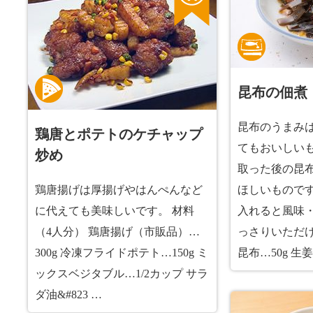
昆布の佃煮
昆布のうまみ
鶏唐とポテトのケチャップ
てもおいしい
炒め
取った後の昆
鶏唐揚げは厚揚げやはんぺんなど
ほしいもので
に代えても美味しいです。 材料
入れると風味
（4人分） 鶏唐揚げ（市販品）…
っさりいただけ
300g 冷凍フライドポテト…150g ミ
昆布…50g 生姜
ックスベジタブル…1/2カップ サラ
ダ油&#823 …