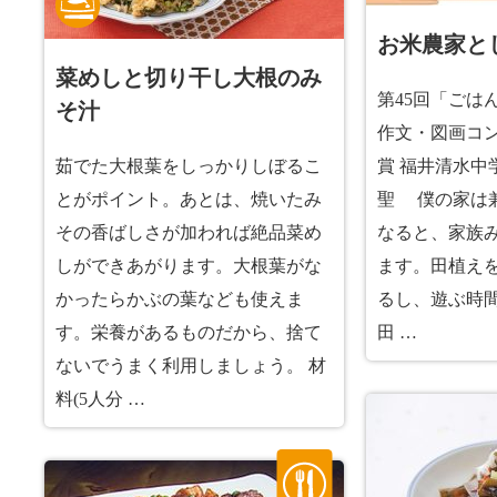
お米農家と
菜めしと切り干し大根のみ
第45回「ごは
そ汁
作文・図画コン
茹でた大根葉をしっかりしぼるこ
賞 福井清水中
とがポイント。あとは、焼いたみ
聖 僕の家は
その香ばしさが加われば絶品菜め
なると、家族
しができあがります。大根葉がな
ます。田植え
かったらかぶの葉なども使えま
るし、遊ぶ時
す。栄養があるものだから、捨て
田 …
ないでうまく利用しましょう。 材
料(5人分 …