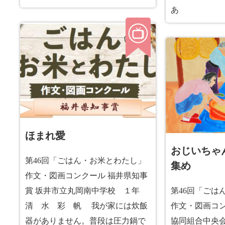
あ
ほまれ愛
おじいちゃ
第46回「ごはん・お米とわたし」
集め
作文・図画コンクール 福井県知事
賞 坂井市立丸岡南中学校 １年
第46回「ごは
清 水 彩 帆 我が家には炊飯
作文・図画コン
器がありません。普段は圧力鍋で
協同組合中央会