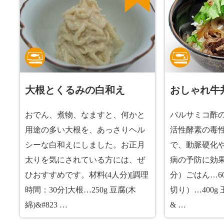
大根とくるみの白和え
おしゃれ牛
おでん、煮物、なますと、何かと
バルサミコ酢
用途の多い大根を、あっさりヘル
活性酵素の毒
シーな白和えにしました。お正月
で、動脈硬化
太りを気にされている方には、ぜ
病の予防に効
ひおすすめです。材料(4人分)[調理
分）ごはん…6
時間：30分]大根…250g 豆腐(木
切り）…400
綿)&#823 …
& …