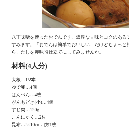
八丁味噌を使ったおでんです。濃厚な甘味とコクのある
すみます。「おでんは簡単でおいしい、だけどちょっと
ら、だしを赤味噌仕立てにしてみませんか。
材料(4人分)
大根…1/2本
ゆで卵…4個
はんぺん…4枚
がんもどき(小)…4個
すじ肉…150g
こんにゃく…2枚
昆布…5×10cm四方1枚