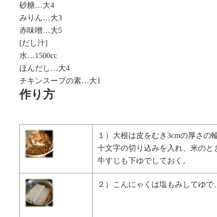
砂糖…大4
みりん…大3
赤味噌…大5
[だし汁]
水…1500cc
ほんだし…大4
チキンスープの素…大1
作り方
１）大根は皮をむき3cmの厚さの
十文字の切り込みを入れ、米のと
牛すじも下ゆでしておく。
２）こんにゃくは塩もみしてゆで