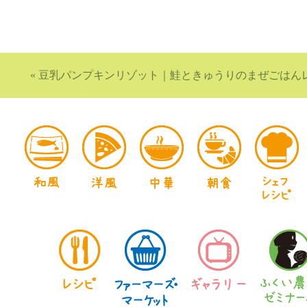
«
豆乳パンプキンリゾット
｜
鮭ときゅうりのまぜごはん