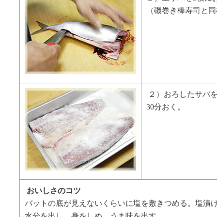
（磯巻き棒寿司と同
２）おろしたサバ
30分おく。
おいしさのコツ
バットの底が見えないくらいに塩を敷きつめる。塩漬
水分を出し、身をしめ、うま味を出す。