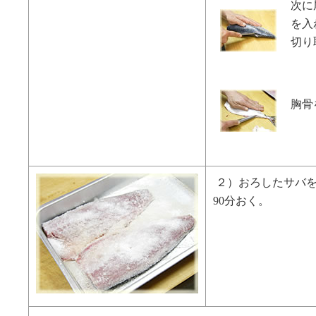
次に
を入
切り
胸骨
２）おろしたサバ
90分おく。