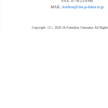
FAX. 0776-23-9390
MAIL.
kouhou@chu.ja-fukui.or.jp
Copyright（C）2026 JA Fukuiken Chuoukai All Rights