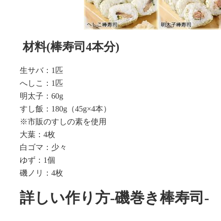
材料(棒寿司4本分)
生サバ：1匹
へしこ：1匹
明太子：60g
すし飯：180g（45g×4本）
※市販のすしの素を使用
大葉：4枚
白ゴマ：少々
ゆず：1個
磯ノリ：4枚
詳しい作り方-磯巻き棒寿司-