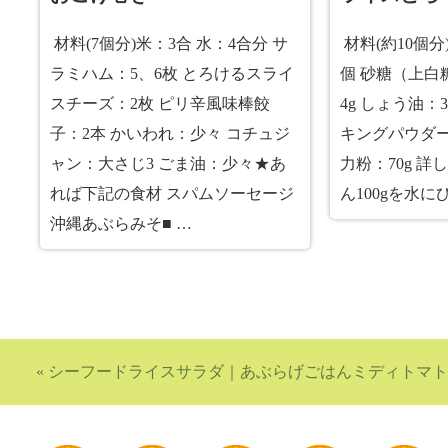
材料(7個分)米：3合 水：4合分 サ
材料(約10個分)
ラミハム：5、6枚 とろけるスライ
個 砂糖（上白糖
スチーズ：2枚 ピリ辛風味棒餃
4g しょう油：
子：2本 かいわれ：少々 コチュジ
キングパウダー
ャン：大さじ3 ごま油：少々★あ
力粉：70g 
れば下記の食材 スパムソーセージ
ん100gを水
沖縄あぶらみそ■ …
«
シーフードライスサラダ
｜
あぶらげごはんミディトマト