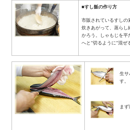
■すし飯の作り方
市販されているすしの
炊きあがって、蒸らし
かろう。しゃもじを平
へと”切るように”混ぜ
生サ
す。
まず