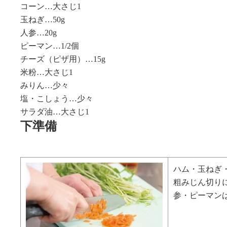
コーン…大さじ1
玉ねぎ…50g
人参…20g
ピーマン…1/2個
チーズ（ピザ用）…15g
米粉…大さじ1
みりん…少々
塩・こしょう…少々
サラダ油…大さじ1
下準備
ハム・玉ねぎ
粗みじん切り
参・ピーマン