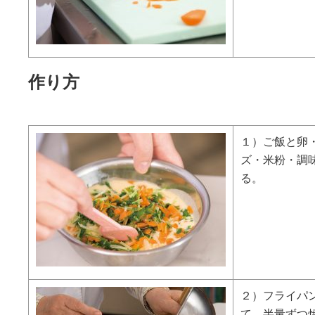
作り方
１）ご飯と卵
ズ・米粉・調
る。
２）フライパ
て、半量ずつ