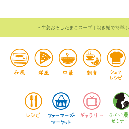
«
生姜おろしたまごスープ
｜
焼き鯖で簡単ふ