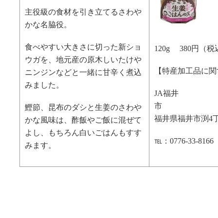
主役級の食材を引き立てるさわや
かな名脇役。
食べやすい大きさに切った新ショ
120g 380円（
ウガを、地元産の原木しいたけや
【特産加工品に関
ニンジンなどと一緒に甘辛く煮込
みました。
JA福井
鰹節、昆布のダシと生姜のさわや
福井県福井市渕4丁
かな風味は、酢飯やご飯に混ぜて
よし、もちろん白いごはんもすす
℡：0776-33-8166
みます。