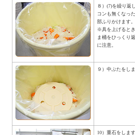
８）(7)を繰り
コンも無くなっ
部ふりかけます
※具を上げると
ま桶をひっくり
に注意。
９）中ぶたをし
10）重石をしま