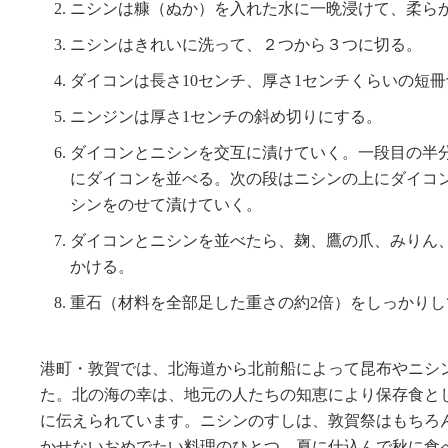
ニシンは糠（ぬか）を入れた水に一晩浸けて、柔ら
ニシンはきれいに洗って、２つから３つに切る。
ダイコンは長さ10センチ、厚さ1センチくらいの短
ニンジンは厚さ1センチの斜め切りにする。
ダイコンとニシンを交互に漬けていく。一段目の半
にダイコンを並べる。次の段はニシンの上にダイコ
シンをのせて漬けていく。
ダイコンとニシンを並べたら、麹、鷹の爪、みりん
かける。
重石（材料を全部足した重さの約2倍）をしっかりし
港町・敦賀では、北海道から北前船によって昆布やニシ
た。北の海の幸は、地元の人たちの知恵により保存食と
に伝えられています。ニシンのすしは、敦賀祭はもちろ
かせないおめでたい料理のひとつ。夏に仕込んで秋に食