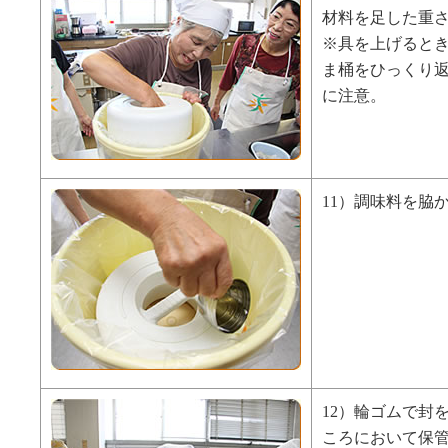
材料を足した重さ
※具を上げると
ま桶をひっくり
に注意。
11）調味料を脇
12）輪ゴムで封
ころにおいて保