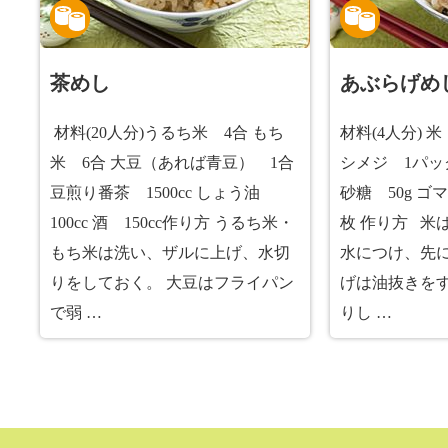
茶めし
あぶらげめ
材料(20人分)うるち米 4合 もち
材料(4人分) 
米 6合 大豆（あれば青豆） 1合
シメジ 1パック
豆煎り番茶 1500cc しょう油
砂糖 50g ゴ
100cc 酒 150cc作り方 うるち米・
枚 作り方 米
もち米は洗い、ザルに上げ、水切
水につけ、先に
りをしておく。 大豆はフライパン
げは油抜きを
で弱 …
りし …