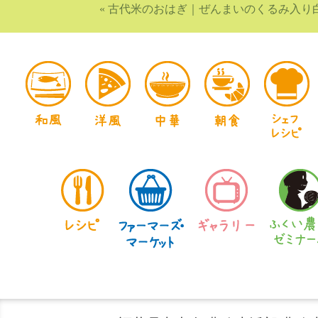
«
古代米のおはぎ
｜
ぜんまいのくるみ入り