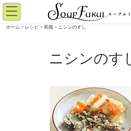
ホーム
>
レシピ
>
和風
> ニシンのすし
ニシンのす