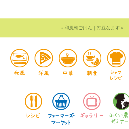
«
和風朝ごはん
｜
打豆なます
»