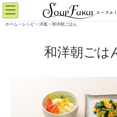
ホーム
>
レシピ
>
洋風
> 和洋朝ごはん
和洋朝ごは