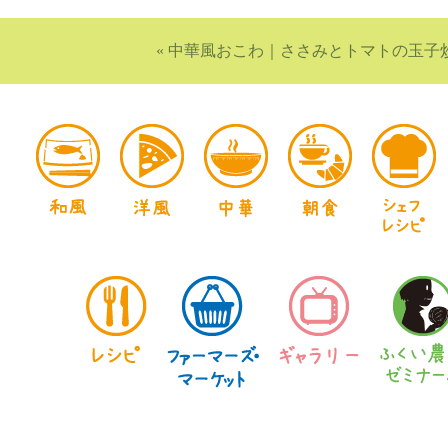
«
中華風おこわ
｜
ささみとトマトの玉子