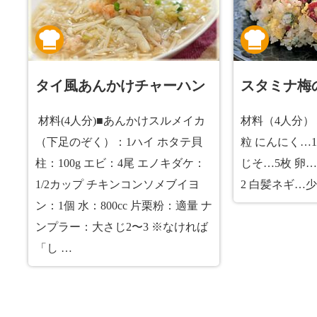
タイ風あんかけチャーハン
スタミナ梅
材料(4人分)■あんかけスルメイカ
材料（4人分）
（下足のぞく）：1ハイ ホタテ貝
粒 にんにく…1
柱：100g エビ：4尾 エノキダケ：
じそ…5枚 卵
1/2カップ チキンコンソメブイヨ
2 白髪ネギ…少々
ン：1個 水：800cc 片栗粉：適量 ナ
ンプラー：大さじ2〜3 ※なければ
「し …