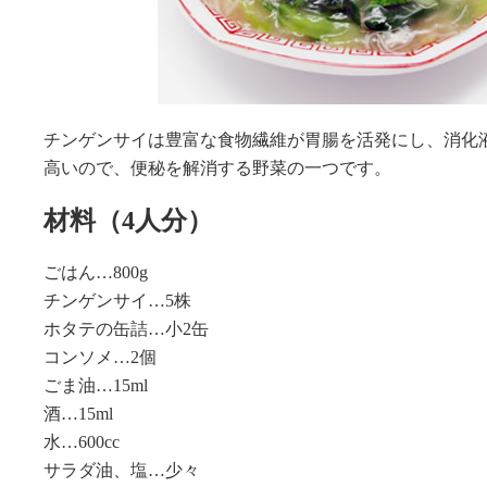
チンゲンサイは豊富な食物繊維が胃腸を活発にし、消化
高いので、便秘を解消する野菜の一つです。
材料（4人分）
ごはん…800g
チンゲンサイ…5株
ホタテの缶詰…小2缶
コンソメ…2個
ごま油…15ml
酒…15ml
水…600cc
サラダ油、塩…少々