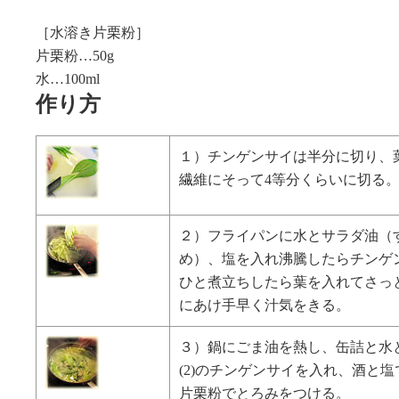
［水溶き片栗粉］
片栗粉…50g
水…100ml
作り方
１）チンゲンサイは半分に切り、
繊維にそって4等分くらいに切る
２）フライパンに水とサラダ油（
め）、塩を入れ沸騰したらチンゲ
ひと煮立ちしたら葉を入れてさっ
にあけ手早く汁気をきる。
３）鍋にごま油を熱し、缶詰と水
(2)のチンゲンサイを入れ、酒と
片栗粉でとろみをつける。