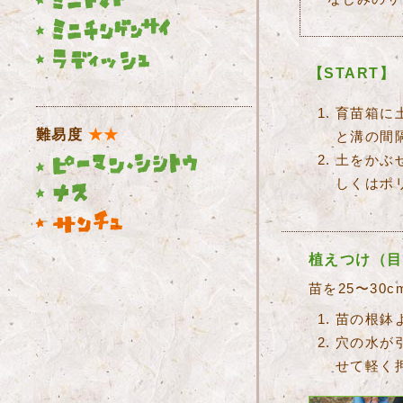
【START】
育苗箱に
難易度
★★
と溝の間隔
土をかぶ
しくはポ
植えつけ（目
苗を25〜30
苗の根鉢
穴の水が
せて軽く