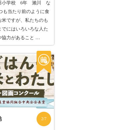
田小学校 6年 瀨川 な
つも当たり前のように食
お米ですが、私たちのも
までにはいろいろな人た
や協力があること …
弟
2/7