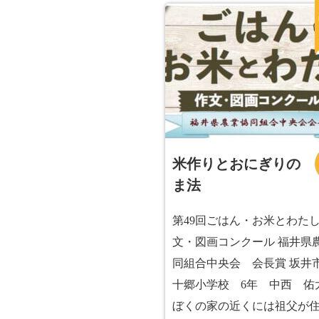
米作りとおにぎりの
ま法
第49回ごはん・お米とわた
文・図画コンクール 福井県
同組合中央会 会長賞 坂井
十郷小学校 6年 中西 
ぼくの家の近くには祖父が