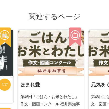
関連するページ
ほまれ愛
元気を
7/17
第46回「ごはん・お米とわたし」
第48回
作文・図画コンクール 福井県知事
文・図画