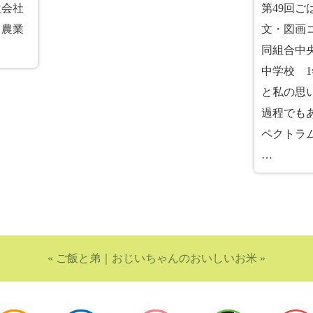
設会社
第49回
、農業
文・図画
同組合中央
中学校 
と私の思
過程でも
ペクトラ
…
«
ご飯と弟
｜
おじいちゃんのおいしいお米
»