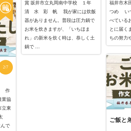
賞 坂井市立丸岡南中学校 １年
福井市木
清 水 彩 帆 我が家には炊飯
つめ い
器がありません。普段は圧力鍋で
べている
お米を炊きますが、「いちほま
とに届く
れ」の新米を炊く時は、恭しく土
ちの努力
鍋で …
2/7
し 作
農業協
市立東
佑太
ご飯と
住んで