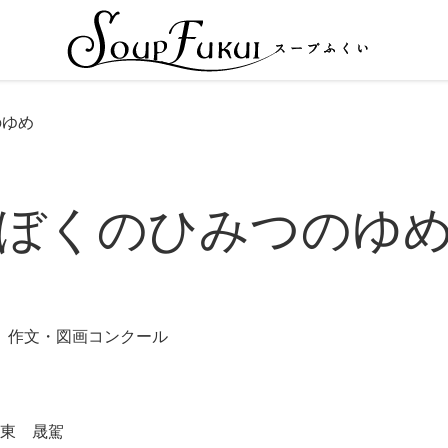
のゆめ
ぼくのひみつのゆ
 作文・図画コンクール
伊東 晟駕