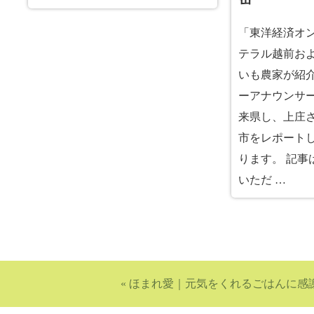
「東洋経済オ
テラル越前お
いも農家が紹介
ーアナウンサ
来県し、上庄
市をレポート
ります。 記事
いただ …
«
ほまれ愛
｜
元気をくれるごはんに感