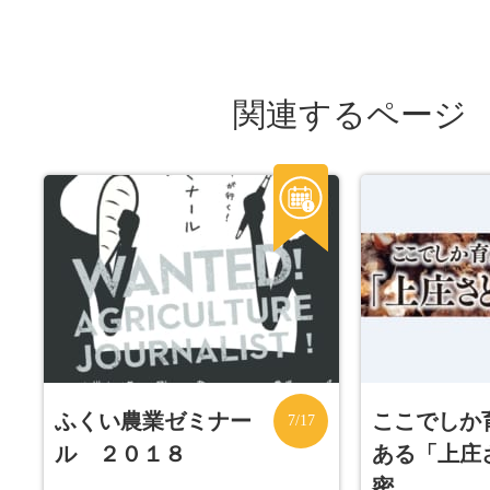
関連するページ
ふくい農業ゼミナー
ここでしか
7/17
ル ２０１８
ある「上庄
密